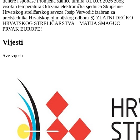
trenere i sportaše
Promjena satnice turnira OLUJA 2026 zbog
visokih temperatura
Održana elektronička sjednica Skupštine
Hrvatskog streličarskog saveza
Josip Varvodić izabran za
predsjednika Hrvatskog olimpijskog odbora
🥇 ZLATNI DEČKO
HRVATSKOG STRELIČARSTVA – MATIJA ŠMAGUC
PRVAK EUROPE!
Vijesti
Sve vijesti