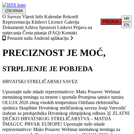
IZBORNIK
O Savezu
Vijesti
Info
Kalendar
Rekordi
HR
Reprezentacija
Klubovi
Licence
Galerija
PRIJAVA
EN
Dokumenti
Arhiva
Sponzori
Linkovi
Prijava na
natjecanja
Česta pitanja (FAQ)
Kontakt
Preuzmi našu Android aplikaciju
PRECIZNOST JE MOĆ,
STRPLJENJE JE POBJEDA
HRVATSKI STRELIČARSKI SAVEZ
Upoznajte naše mlade reprezentativce: Maks Posavec
Webinar
mentalnog treninga za trenere i sportaše
Promjena satnice turnira
OLUJA 2026 zbog visokih temperatura
Održana elektronička
sjednica Skupštine Hrvatskog streličarskog saveza
Josip Varvodić
izabran za predsjednika Hrvatskog olimpijskog odbora
🥇 ZLATNI
DEČKO HRVATSKOG STRELIČARSTVA – MATIJA
ŠMAGUC PRVAK EUROPE!
Upoznajte naše mlade
reprezentativce: Maks Posavec
Webinar mentalnog treninga za