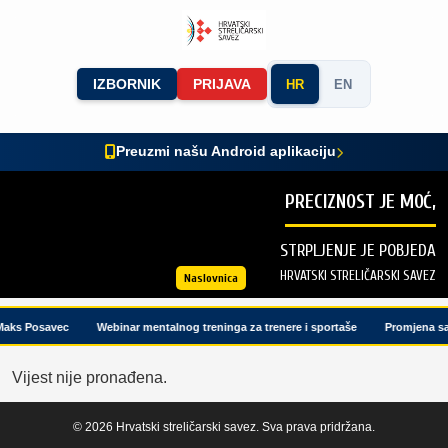
IZBORNIK
PRIJAVA
HR
EN
Preuzmi našu Android aplikaciju
PRECIZNOST JE MOĆ,
STRPLJENJE JE POBJEDA
HRVATSKI STRELIČARSKI SAVEZ
Naslovnica
Maks Posavec
Webinar mentalnog treninga za trenere i sportaše
Promjena sa
Vijest nije pronađena.
© 2026 Hrvatski streličarski savez. Sva prava pridržana.