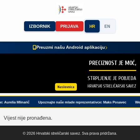
IZBORNIK
PRIJAVA
HR
EN
Preuzmi našu Android aplikaciju
PRECIZNOST JE MOĆ,
STRPLJENJE JE POBJEDA
HRVATSKI STRELIČARSKI SAVEZ
Naslovnica
: Aurelia Mlinarić
Upoznajte naše mlade reprezentativce: Maks Posavec
Web
Vijest nije pronađena.
© 2026 Hrvatski streličarski savez. Sva prava pridržana.