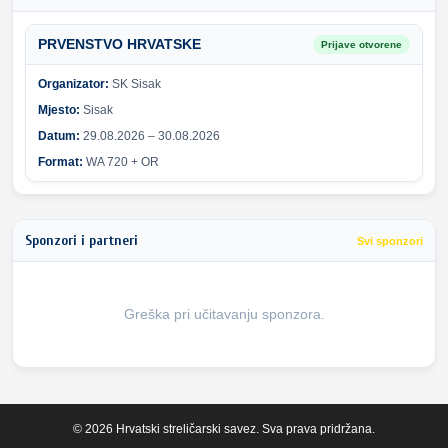
PRVENSTVO HRVATSKE
Prijave otvorene
Organizator:
SK Sisak
Mjesto:
Sisak
Datum:
29.08.2026 – 30.08.2026
Format:
WA 720 + OR
Sponzori i partneri
Svi sponzori
Greška pri učitavanju sponzora.
© 2026 Hrvatski streličarski savez. Sva prava pridržana.