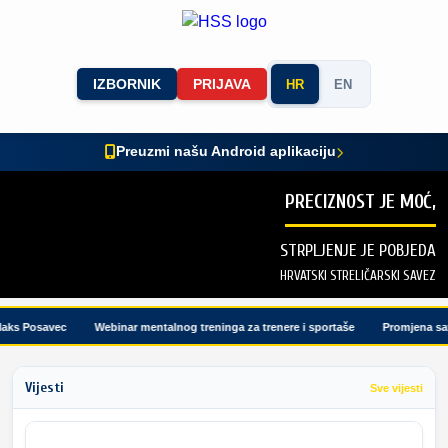
IZBORNIK
PRIJAVA
HR
EN
Preuzmi našu Android aplikaciju
PRECIZNOST JE MOĆ,
STRPLJENJE JE POBJEDA
HRVATSKI STRELIČARSKI SAVEZ
ks Posavec
Webinar mentalnog treninga za trenere i sportaše
Promjena satn
Vijesti
Sve vijesti