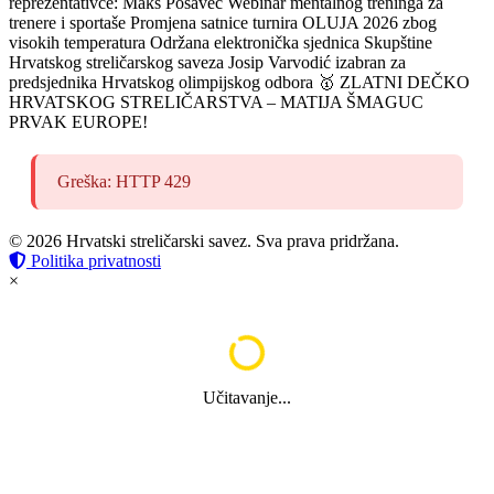
reprezentativce: Maks Posavec
Webinar mentalnog treninga za
trenere i sportaše
Promjena satnice turnira OLUJA 2026 zbog
visokih temperatura
Održana elektronička sjednica Skupštine
Hrvatskog streličarskog saveza
Josip Varvodić izabran za
predsjednika Hrvatskog olimpijskog odbora
🥇 ZLATNI DEČKO
HRVATSKOG STRELIČARSTVA – MATIJA ŠMAGUC
PRVAK EUROPE!
Greška: HTTP 429
© 2026 Hrvatski streličarski savez. Sva prava pridržana.
Politika privatnosti
×
Učitavanje...