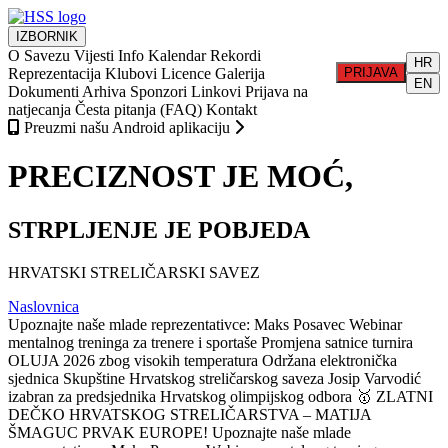
IZBORNIK
O Savezu
Vijesti
Info
Kalendar
Rekordi
HR
Reprezentacija
Klubovi
Licence
Galerija
PRIJAVA
EN
Dokumenti
Arhiva
Sponzori
Linkovi
Prijava na
natjecanja
Česta pitanja (FAQ)
Kontakt
Preuzmi našu Android aplikaciju
PRECIZNOST JE MOĆ,
STRPLJENJE JE POBJEDA
HRVATSKI STRELIČARSKI SAVEZ
Naslovnica
Upoznajte naše mlade reprezentativce: Maks Posavec
Webinar
mentalnog treninga za trenere i sportaše
Promjena satnice turnira
OLUJA 2026 zbog visokih temperatura
Održana elektronička
sjednica Skupštine Hrvatskog streličarskog saveza
Josip Varvodić
izabran za predsjednika Hrvatskog olimpijskog odbora
🥇 ZLATNI
DEČKO HRVATSKOG STRELIČARSTVA – MATIJA
ŠMAGUC PRVAK EUROPE!
Upoznajte naše mlade