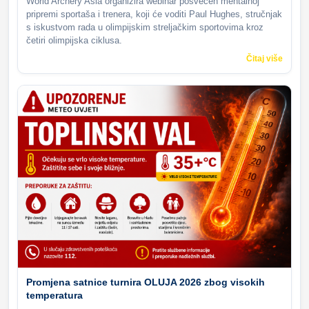
World Archery Asia organizira webinar posvećen mentalnoj
pripremi sportaša i trenera, koji će voditi Paul Hughes, stručnjak
s iskustvom rada u olimpijskim streljačkim sportovima kroz
četiri olimpijska ciklusa.
Čitaj više
Promjena satnice turnira OLUJA 2026 zbog visokih
temperatura