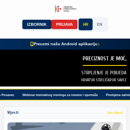
IZBORNIK
PRIJAVA
HR
EN
Preuzmi našu Android aplikaciju
PRECIZNOST JE MOĆ,
STRPLJENJE JE POBJEDA
HRVATSKI STRELIČARSKI SAVEZ
osavec
Webinar mentalnog treninga za trenere i sportaše
Promjena satnice 
Vijesti
Sve vijesti