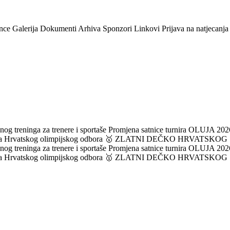
nce
Galerija
Dokumenti
Arhiva
Sponzori
Linkovi
Prijava na natjecanja
og treninga za trenere i sportaše
Promjena satnice turnira OLUJA 2026
ka Hrvatskog olimpijskog odbora
🥇 ZLATNI DEČKO HRVATSKOG
og treninga za trenere i sportaše
Promjena satnice turnira OLUJA 2026
ka Hrvatskog olimpijskog odbora
🥇 ZLATNI DEČKO HRVATSKOG