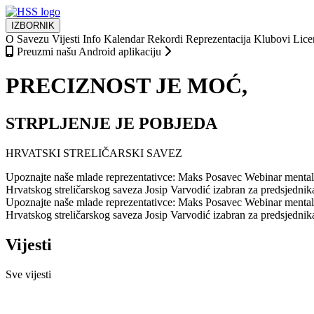
IZBORNIK
O Savezu
Vijesti
Info
Kalendar
Rekordi
Reprezentacija
Klubovi
Lice
Preuzmi našu Android aplikaciju
PRECIZNOST JE MOĆ,
STRPLJENJE JE POBJEDA
HRVATSKI STRELIČARSKI SAVEZ
Upoznajte naše mlade reprezentativce: Maks Posavec
Webinar mentaln
Hrvatskog streličarskog saveza
Josip Varvodić izabran za predsjedni
Upoznajte naše mlade reprezentativce: Maks Posavec
Webinar mentaln
Hrvatskog streličarskog saveza
Josip Varvodić izabran za predsjedni
Vijesti
Sve vijesti