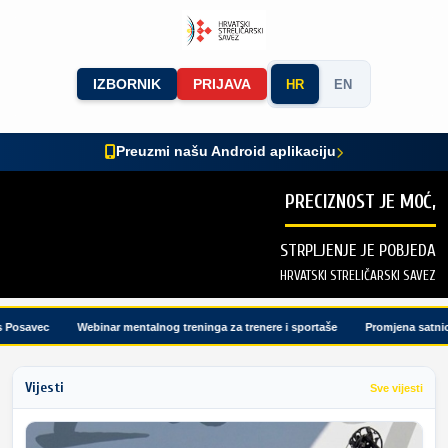
IZBORNIK
PRIJAVA
HR
EN
Preuzmi našu Android aplikaciju
PRECIZNOST JE MOĆ,
STRPLJENJE JE POBJEDA
HRVATSKI STRELIČARSKI SAVEZ
osavec
Webinar mentalnog treninga za trenere i sportaše
Promjena satnice 
Vijesti
Sve vijesti