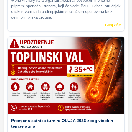
World Archery Asia organizira webinar posvećen mentalnoj
pripremi sportaša i trenera, koji će voditi Paul Hughes, stručnjak
s iskustvom rada u olimpijskim streljačkim sportovima kroz
četiri olimpijska ciklusa.
Čitaj više
Promjena satnice turnira OLUJA 2026 zbog visokih
temperatura