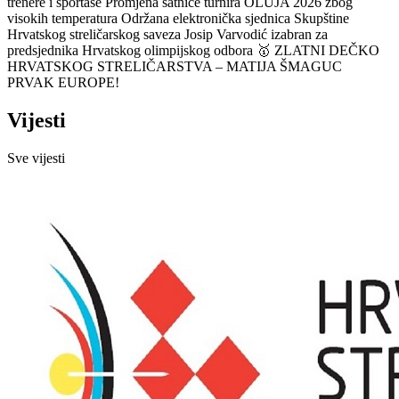
trenere i sportaše
Promjena satnice turnira OLUJA 2026 zbog
visokih temperatura
Održana elektronička sjednica Skupštine
Hrvatskog streličarskog saveza
Josip Varvodić izabran za
predsjednika Hrvatskog olimpijskog odbora
🥇 ZLATNI DEČKO
HRVATSKOG STRELIČARSTVA – MATIJA ŠMAGUC
PRVAK EUROPE!
Vijesti
Sve vijesti