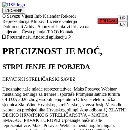
IZBORNIK
O Savezu
Vijesti
Info
Kalendar
Rekordi
HR
Reprezentacija
Klubovi
Licence
Galerija
PRIJAVA
EN
Dokumenti
Arhiva
Sponzori
Linkovi
Prijava na
natjecanja
Česta pitanja (FAQ)
Kontakt
Preuzmi našu Android aplikaciju
PRECIZNOST JE MOĆ,
STRPLJENJE JE POBJEDA
HRVATSKI STRELIČARSKI SAVEZ
Upoznajte naše mlade reprezentativce: Maks Posavec
Webinar
mentalnog treninga za trenere i sportaše
Promjena satnice turnira
OLUJA 2026 zbog visokih temperatura
Održana elektronička
sjednica Skupštine Hrvatskog streličarskog saveza
Josip Varvodić
izabran za predsjednika Hrvatskog olimpijskog odbora
🥇 ZLATNI
DEČKO HRVATSKOG STRELIČARSTVA – MATIJA
ŠMAGUC PRVAK EUROPE!
Upoznajte naše mlade
reprezentativce: Maks Posavec
Webinar mentalnog treninga za