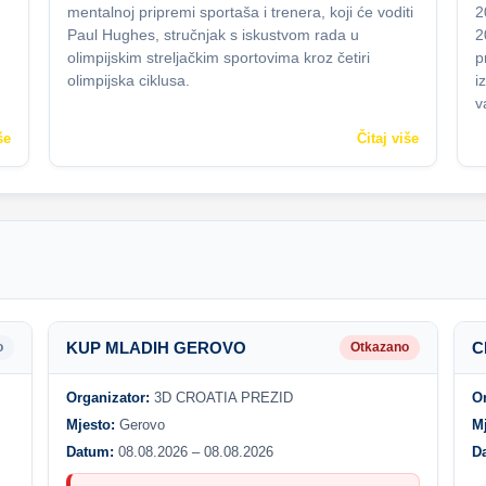
mentalnoj pripremi sportaša i trenera, koji će voditi
2
Paul Hughes, stručnjak s iskustvom rada u
2
olimpijskim streljačkim sportovima kroz četiri
p
olimpijska ciklusa.
i
v
še
Čitaj više
KUP MLADIH GEROVO
C
o
Otkazano
Organizator:
3D CROATIA PREZID
O
Mjesto:
Gerovo
M
Datum:
08.08.2026 – 08.08.2026
D