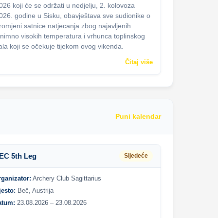
026 koji će se održati u nedjelju, 2. kolovoza
026. godine u Sisku, obavještava sve sudionike o
romjeni satnice natjecanja zbog najavljenih
znimno visokih temperatura i vrhunca toplinskog
ala koji se očekuje tijekom ovog vikenda.
Čitaj više
Puni kalendar
EC 5th Leg
Sljedeće
rganizator:
Archery Club Sagittarius
jesto:
Beč, Austrija
atum:
23.08.2026 – 23.08.2026