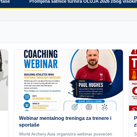
Promjena satnice turnira OLUJA 2026 zbog visokih tem
Webinar mentalnog treninga za trenere i
P
sportaše
z
World Archery Asia organizira webinar posvećen
S