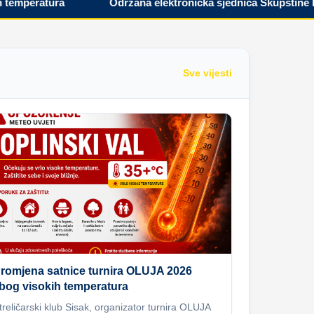
peratura
Održana elektronička sjednica Skupštine Hrvat
Sve vijesti
romjena satnice turnira OLUJA 2026
bog visokih temperatura
treličarski klub Sisak, organizator turnira OLUJA