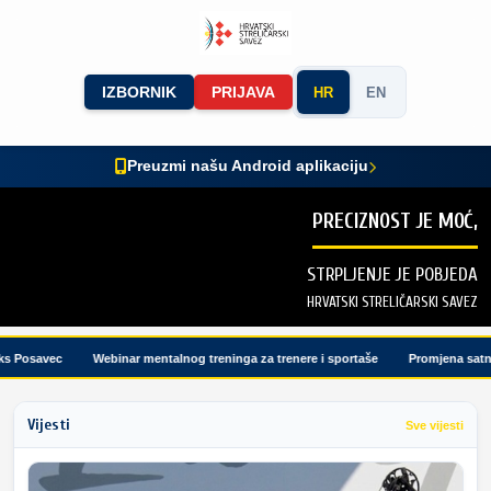
IZBORNIK
PRIJAVA
HR
EN
Preuzmi našu Android aplikaciju
PRECIZNOST JE MOĆ,
STRPLJENJE JE POBJEDA
HRVATSKI STRELIČARSKI SAVEZ
 Posavec
Webinar mentalnog treninga za trenere i sportaše
Promjena satnice
Vijesti
Sve vijesti