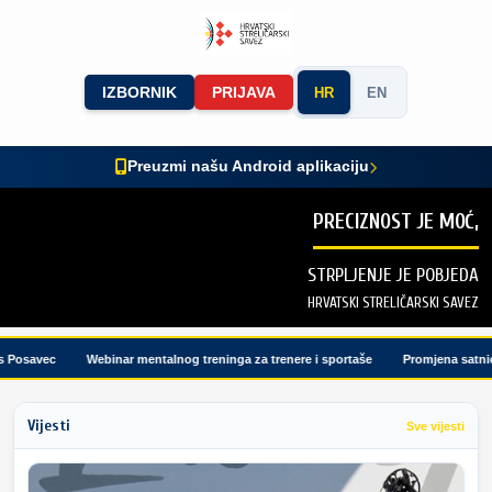
IZBORNIK
PRIJAVA
HR
EN
Preuzmi našu Android aplikaciju
PRECIZNOST JE MOĆ,
STRPLJENJE JE POBJEDA
HRVATSKI STRELIČARSKI SAVEZ
osavec
Webinar mentalnog treninga za trenere i sportaše
Promjena satnice 
Vijesti
Sve vijesti