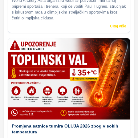
World Archery Asia organizira webinar posvećen mentalnoj
pripremi sportaša i trenera, koji će voditi Paul Hughes, stručnjak
s iskustvom rada u olimpijskim streljačkim sportovima kroz
četiri olimpijska ciklusa.
Čitaj više
Promjena satnice turnira OLUJA 2026 zbog visokih
temperatura