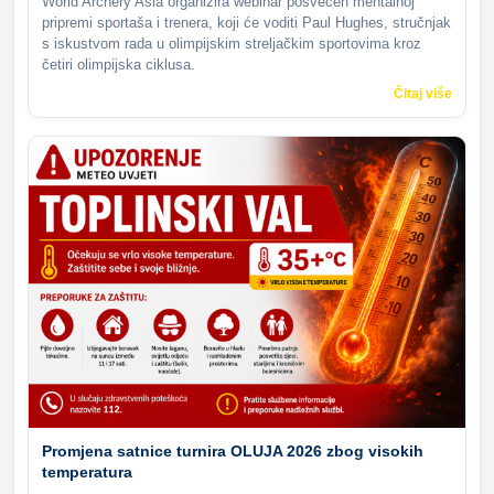
World Archery Asia organizira webinar posvećen mentalnoj
pripremi sportaša i trenera, koji će voditi Paul Hughes, stručnjak
s iskustvom rada u olimpijskim streljačkim sportovima kroz
četiri olimpijska ciklusa.
Čitaj više
Promjena satnice turnira OLUJA 2026 zbog visokih
temperatura