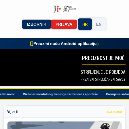
IZBORNIK
PRIJAVA
HR
EN
Preuzmi našu Android aplikaciju
PRECIZNOST JE MOĆ,
STRPLJENJE JE POBJEDA
HRVATSKI STRELIČARSKI SAVEZ
Posavec
Webinar mentalnog treninga za trenere i sportaše
Promjena satnice 
Vijesti
Sve vijesti