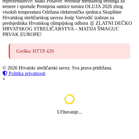
reprezentativce: Maks Posavec
Webinar mentalnog treninga za
trenere i sportaše
Promjena satnice turnira OLUJA 2026 zbog
visokih temperatura
Održana elektronička sjednica Skupštine
Hrvatskog streličarskog saveza
Josip Varvodić izabran za
predsjednika Hrvatskog olimpijskog odbora
🥇 ZLATNI DEČKO
HRVATSKOG STRELIČARSTVA – MATIJA ŠMAGUC
PRVAK EUROPE!
Greška: HTTP 429
© 2026 Hrvatski streličarski savez. Sva prava pridržana.
Politika privatnosti
×
Učitavanje...