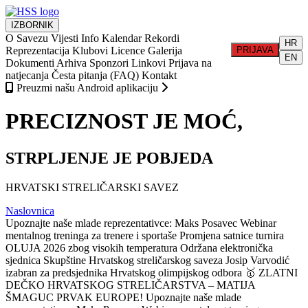
IZBORNIK
O Savezu
Vijesti
Info
Kalendar
Rekordi
HR
Reprezentacija
Klubovi
Licence
Galerija
PRIJAVA
EN
Dokumenti
Arhiva
Sponzori
Linkovi
Prijava na
natjecanja
Česta pitanja (FAQ)
Kontakt
Preuzmi našu Android aplikaciju
PRECIZNOST JE MOĆ,
STRPLJENJE JE POBJEDA
HRVATSKI STRELIČARSKI SAVEZ
Naslovnica
Upoznajte naše mlade reprezentativce: Maks Posavec
Webinar
mentalnog treninga za trenere i sportaše
Promjena satnice turnira
OLUJA 2026 zbog visokih temperatura
Održana elektronička
sjednica Skupštine Hrvatskog streličarskog saveza
Josip Varvodić
izabran za predsjednika Hrvatskog olimpijskog odbora
🥇 ZLATNI
DEČKO HRVATSKOG STRELIČARSTVA – MATIJA
ŠMAGUC PRVAK EUROPE!
Upoznajte naše mlade