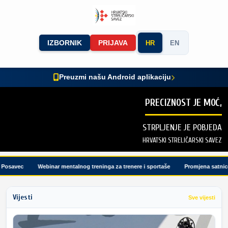
IZBORNIK
PRIJAVA
HR
EN
Preuzmi našu Android aplikaciju
PRECIZNOST JE MOĆ,
STRPLJENJE JE POBJEDA
HRVATSKI STRELIČARSKI SAVEZ
osavec
Webinar mentalnog treninga za trenere i sportaše
Promjena satnice t
Vijesti
Sve vijesti