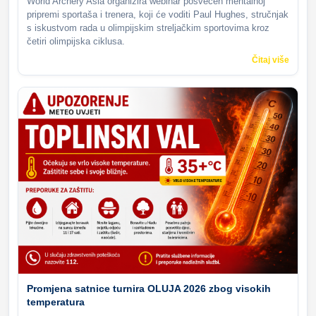
World Archery Asia organizira webinar posvećen mentalnoj
pripremi sportaša i trenera, koji će voditi Paul Hughes, stručnjak
s iskustvom rada u olimpijskim streljačkim sportovima kroz
četiri olimpijska ciklusa.
Čitaj više
Promjena satnice turnira OLUJA 2026 zbog visokih
temperatura