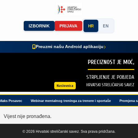
IZBORNIK
PRIJAVA
HR
EN
Preuzmi našu Android aplikaciju
PRECIZNOST JE MOĆ,
STRPLJENJE JE POBJEDA
HRVATSKI STRELIČARSKI SAVEZ
Naslovnica
 Maks Posavec
Webinar mentalnog treninga za trenere i sportaše
Promjena sa
Vijest nije pronađena.
© 2026 Hrvatski streličarski savez. Sva prava pridržana.