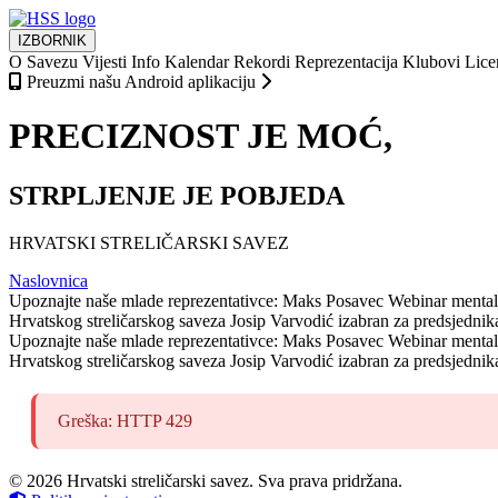
IZBORNIK
O Savezu
Vijesti
Info
Kalendar
Rekordi
Reprezentacija
Klubovi
Lice
Preuzmi našu Android aplikaciju
PRECIZNOST JE MOĆ,
STRPLJENJE JE POBJEDA
HRVATSKI STRELIČARSKI SAVEZ
Naslovnica
Upoznajte naše mlade reprezentativce: Maks Posavec
Webinar mentaln
Hrvatskog streličarskog saveza
Josip Varvodić izabran za predsjedni
Upoznajte naše mlade reprezentativce: Maks Posavec
Webinar mentaln
Hrvatskog streličarskog saveza
Josip Varvodić izabran za predsjedni
Greška: HTTP 429
© 2026 Hrvatski streličarski savez. Sva prava pridržana.