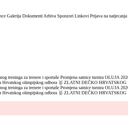
nce
Galerija
Dokumenti
Arhiva
Sponzori
Linkovi
Prijava na natjecanja
og treninga za trenere i sportaše
Promjena satnice turnira OLUJA 2026
ka Hrvatskog olimpijskog odbora
🥇 ZLATNI DEČKO HRVATSKOG
og treninga za trenere i sportaše
Promjena satnice turnira OLUJA 2026
ka Hrvatskog olimpijskog odbora
🥇 ZLATNI DEČKO HRVATSKOG