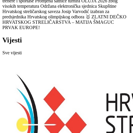
trenere i sportaše
Promjena satnice turnira OLUJA 2026 zbog
visokih temperatura
Održana elektronička sjednica Skupštine
Hrvatskog streličarskog saveza
Josip Varvodić izabran za
predsjednika Hrvatskog olimpijskog odbora
🥇 ZLATNI DEČKO
HRVATSKOG STRELIČARSTVA – MATIJA ŠMAGUC
PRVAK EUROPE!
Vijesti
Sve vijesti