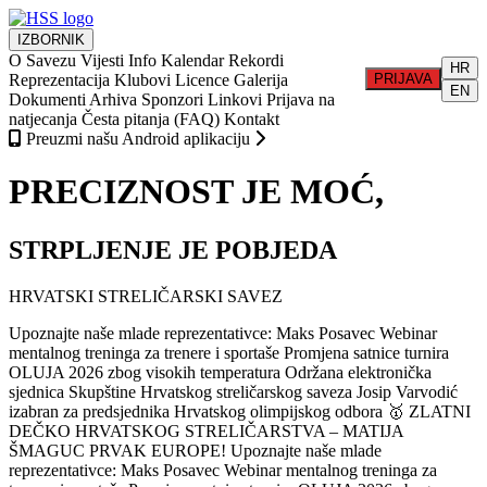
IZBORNIK
O Savezu
Vijesti
Info
Kalendar
Rekordi
HR
Reprezentacija
Klubovi
Licence
Galerija
PRIJAVA
EN
Dokumenti
Arhiva
Sponzori
Linkovi
Prijava na
natjecanja
Česta pitanja (FAQ)
Kontakt
Preuzmi našu Android aplikaciju
PRECIZNOST JE MOĆ,
STRPLJENJE JE POBJEDA
HRVATSKI STRELIČARSKI SAVEZ
Upoznajte naše mlade reprezentativce: Maks Posavec
Webinar
mentalnog treninga za trenere i sportaše
Promjena satnice turnira
OLUJA 2026 zbog visokih temperatura
Održana elektronička
sjednica Skupštine Hrvatskog streličarskog saveza
Josip Varvodić
izabran za predsjednika Hrvatskog olimpijskog odbora
🥇 ZLATNI
DEČKO HRVATSKOG STRELIČARSTVA – MATIJA
ŠMAGUC PRVAK EUROPE!
Upoznajte naše mlade
reprezentativce: Maks Posavec
Webinar mentalnog treninga za