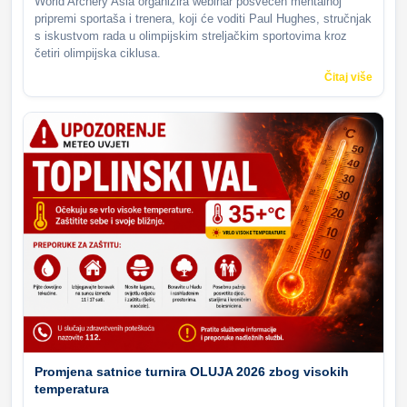
World Archery Asia organizira webinar posvećen mentalnoj
pripremi sportaša i trenera, koji će voditi Paul Hughes, stručnjak
s iskustvom rada u olimpijskim streljačkim sportovima kroz
četiri olimpijska ciklusa.
Čitaj više
Promjena satnice turnira OLUJA 2026 zbog visokih
temperatura