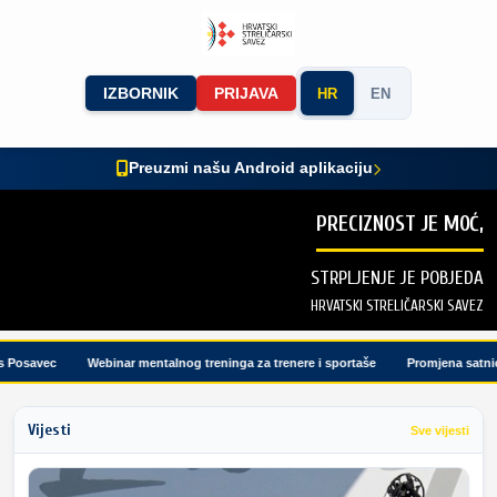
IZBORNIK
PRIJAVA
HR
EN
Preuzmi našu Android aplikaciju
PRECIZNOST JE MOĆ,
STRPLJENJE JE POBJEDA
HRVATSKI STRELIČARSKI SAVEZ
osavec
Webinar mentalnog treninga za trenere i sportaše
Promjena satnice 
Vijesti
Sve vijesti