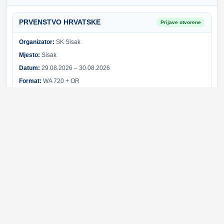
PRVENSTVO HRVATSKE
Prijave otvorene
Organizator:
SK Sisak
Mjesto:
Sisak
Datum:
29.08.2026 – 30.08.2026
Format:
WA 720 + OR
Sponzori i partneri
Svi sponzori
Greška pri učitavanju sponzora.
© 2026 Hrvatski streličarski savez. Sva prava pridržana.