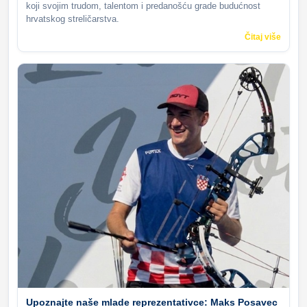
koji svojim trudom, talentom i predanošću grade budućnost
hrvatskog streličarstva.
Čitaj više
Upoznajte naše mlade reprezentativce: Maks Posavec