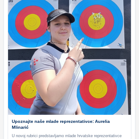
Upoznajte naše mlade reprezentativce: Aurelia
Mlinarić
U novoj rubrici predstavljamo mlade hrvatske reprezentativce