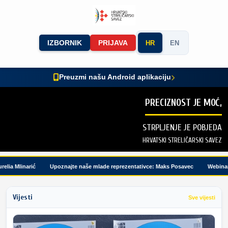
IZBORNIK
PRIJAVA
HR
EN
Preuzmi našu Android aplikaciju
PRECIZNOST JE MOĆ,
STRPLJENJE JE POBJEDA
HRVATSKI STRELIČARSKI SAVEZ
a Mlinarić
Upoznajte naše mlade reprezentativce: Maks Posavec
Webinar me
Vijesti
Sve vijesti