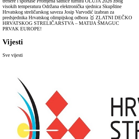
trenere i sportaše
Promjena satnice turnira OLUJA 2026 zbog
visokih temperatura
Održana elektronička sjednica Skupštine
Hrvatskog streličarskog saveza
Josip Varvodić izabran za
predsjednika Hrvatskog olimpijskog odbora
🥇 ZLATNI DEČKO
HRVATSKOG STRELIČARSTVA – MATIJA ŠMAGUC
PRVAK EUROPE!
Vijesti
Sve vijesti