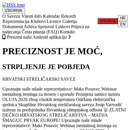
IZBORNIK
O Savezu
Vijesti
Info
Kalendar
Rekordi
HR
Reprezentacija
Klubovi
Licence
Galerija
PRIJAVA
EN
Dokumenti
Arhiva
Sponzori
Linkovi
Prijava na
natjecanja
Česta pitanja (FAQ)
Kontakt
Preuzmi našu Android aplikaciju
PRECIZNOST JE MOĆ,
STRPLJENJE JE POBJEDA
HRVATSKI STRELIČARSKI SAVEZ
Upoznajte naše mlade reprezentativce: Maks Posavec
Webinar
mentalnog treninga za trenere i sportaše
Promjena satnice turnira
OLUJA 2026 zbog visokih temperatura
Održana elektronička
sjednica Skupštine Hrvatskog streličarskog saveza
Josip Varvodić
izabran za predsjednika Hrvatskog olimpijskog odbora
🥇 ZLATNI
DEČKO HRVATSKOG STRELIČARSTVA – MATIJA
ŠMAGUC PRVAK EUROPE!
Upoznajte naše mlade
reprezentativce: Maks Posavec
Webinar mentalnog treninga za