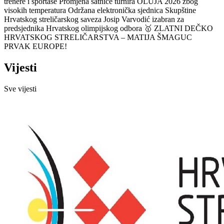
trenere i sportaše
Promjena satnice turnira OLUJA 2026 zbog
visokih temperatura
Održana elektronička sjednica Skupštine
Hrvatskog streličarskog saveza
Josip Varvodić izabran za
predsjednika Hrvatskog olimpijskog odbora
🥇 ZLATNI DEČKO
HRVATSKOG STRELIČARSTVA – MATIJA ŠMAGUC
PRVAK EUROPE!
Vijesti
Sve vijesti