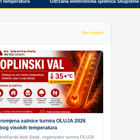
peratura
Održana elektronička sjednica Skupštine Hrvat
Sve vijesti
romjena satnice turnira OLUJA 2026
bog visokih temperatura
treličarski klub Sisak, organizator turnira OLUJA