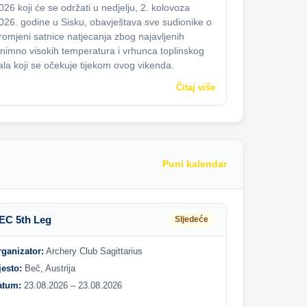
026 koji će se održati u nedjelju, 2. kolovoza
026. godine u Sisku, obavještava sve sudionike o
romjeni satnice natjecanja zbog najavljenih
znimno visokih temperatura i vrhunca toplinskog
ala koji se očekuje tijekom ovog vikenda.
Čitaj više
Puni kalendar
EC 5th Leg
Sljedeće
rganizator:
Archery Club Sagittarius
jesto:
Beč, Austrija
atum:
23.08.2026 – 23.08.2026