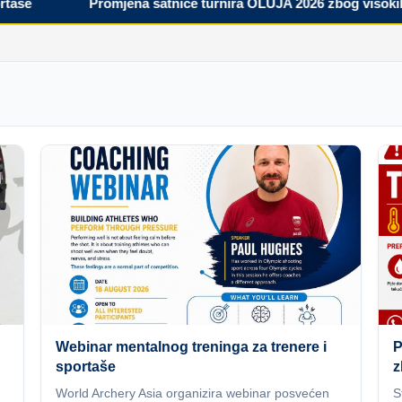
Promjena satnice turnira OLUJA 2026 zbog visokih tem
Webinar mentalnog treninga za trenere i
P
sportaše
z
World Archery Asia organizira webinar posvećen
S