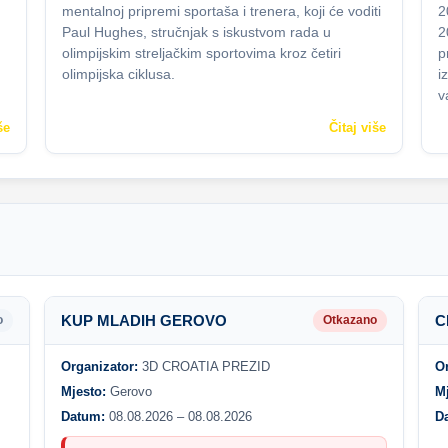
mentalnoj pripremi sportaša i trenera, koji će voditi
2
Paul Hughes, stručnjak s iskustvom rada u
2
olimpijskim streljačkim sportovima kroz četiri
p
olimpijska ciklusa.
i
v
še
Čitaj više
KUP MLADIH GEROVO
C
o
Otkazano
Organizator:
3D CROATIA PREZID
O
Mjesto:
Gerovo
M
Datum:
08.08.2026 – 08.08.2026
D