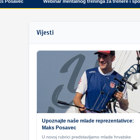
savec
Webinar mentalnog treninga za trenere i sportaše
Vijesti
Upoznajte naše mlade reprezentativce:
Maks Posavec
U novoj rubrici predstavljamo mlade hrvatske