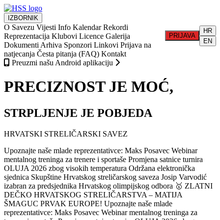
IZBORNIK
O Savezu
Vijesti
Info
Kalendar
Rekordi
HR
Reprezentacija
Klubovi
Licence
Galerija
PRIJAVA
EN
Dokumenti
Arhiva
Sponzori
Linkovi
Prijava na
natjecanja
Česta pitanja (FAQ)
Kontakt
Preuzmi našu Android aplikaciju
PRECIZNOST JE MOĆ,
STRPLJENJE JE POBJEDA
HRVATSKI STRELIČARSKI SAVEZ
Upoznajte naše mlade reprezentativce: Maks Posavec
Webinar
mentalnog treninga za trenere i sportaše
Promjena satnice turnira
OLUJA 2026 zbog visokih temperatura
Održana elektronička
sjednica Skupštine Hrvatskog streličarskog saveza
Josip Varvodić
izabran za predsjednika Hrvatskog olimpijskog odbora
🥇 ZLATNI
DEČKO HRVATSKOG STRELIČARSTVA – MATIJA
ŠMAGUC PRVAK EUROPE!
Upoznajte naše mlade
reprezentativce: Maks Posavec
Webinar mentalnog treninga za