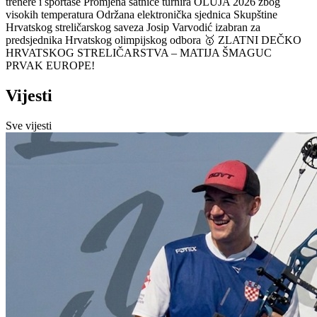
trenere i sportaše
Promjena satnice turnira OLUJA 2026 zbog
visokih temperatura
Održana elektronička sjednica Skupštine
Hrvatskog streličarskog saveza
Josip Varvodić izabran za
predsjednika Hrvatskog olimpijskog odbora
🥇 ZLATNI DEČKO
HRVATSKOG STRELIČARSTVA – MATIJA ŠMAGUC
PRVAK EUROPE!
Vijesti
Sve vijesti