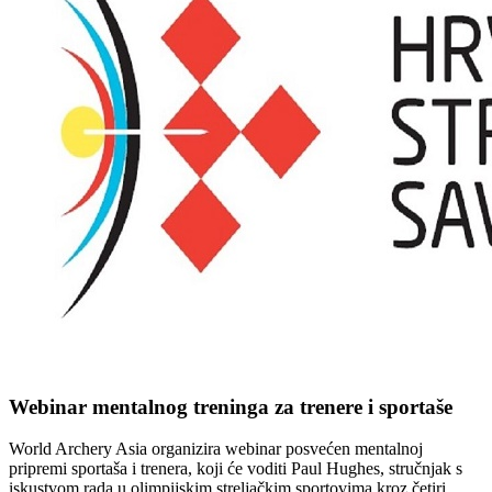
Webinar mentalnog treninga za trenere i sportaše
World Archery Asia organizira webinar posvećen mentalnoj
pripremi sportaša i trenera, koji će voditi Paul Hughes, stručnjak s
iskustvom rada u olimpijskim streljačkim sportovima kroz četiri