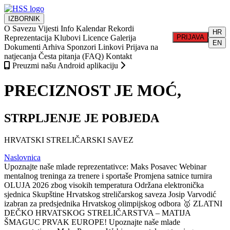
IZBORNIK
O Savezu
Vijesti
Info
Kalendar
Rekordi
HR
Reprezentacija
Klubovi
Licence
Galerija
PRIJAVA
EN
Dokumenti
Arhiva
Sponzori
Linkovi
Prijava na
natjecanja
Česta pitanja (FAQ)
Kontakt
Preuzmi našu Android aplikaciju
PRECIZNOST JE MOĆ,
STRPLJENJE JE POBJEDA
HRVATSKI STRELIČARSKI SAVEZ
Naslovnica
Upoznajte naše mlade reprezentativce: Maks Posavec
Webinar
mentalnog treninga za trenere i sportaše
Promjena satnice turnira
OLUJA 2026 zbog visokih temperatura
Održana elektronička
sjednica Skupštine Hrvatskog streličarskog saveza
Josip Varvodić
izabran za predsjednika Hrvatskog olimpijskog odbora
🥇 ZLATNI
DEČKO HRVATSKOG STRELIČARSTVA – MATIJA
ŠMAGUC PRVAK EUROPE!
Upoznajte naše mlade