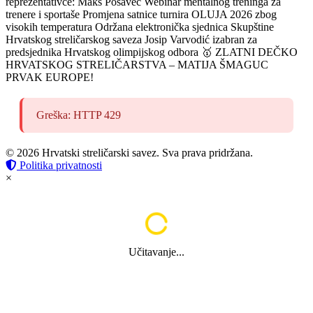
reprezentativce: Maks Posavec
Webinar mentalnog treninga za
trenere i sportaše
Promjena satnice turnira OLUJA 2026 zbog
visokih temperatura
Održana elektronička sjednica Skupštine
Hrvatskog streličarskog saveza
Josip Varvodić izabran za
predsjednika Hrvatskog olimpijskog odbora
🥇 ZLATNI DEČKO
HRVATSKOG STRELIČARSTVA – MATIJA ŠMAGUC
PRVAK EUROPE!
Greška: HTTP 429
© 2026 Hrvatski streličarski savez. Sva prava pridržana.
Politika privatnosti
×
Učitavanje...