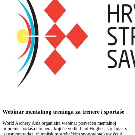
Webinar mentalnog treninga za trenere i sportaše
World Archery Asia organizira webinar posvećen mentalnoj
pripremi sportaša i trenera, koji će voditi Paul Hughes, stručnjak s
iskustvom rada u olimpijskim streljačkim sportovima kroz četiri