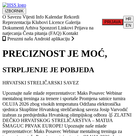
IZBORNIK
O Savezu
Vijesti
Info
Kalendar
Rekordi
HR
Reprezentacija
Klubovi
Licence
Galerija
PRIJAVA
EN
Dokumenti
Arhiva
Sponzori
Linkovi
Prijava na
natjecanja
Česta pitanja (FAQ)
Kontakt
Preuzmi našu Android aplikaciju
PRECIZNOST JE MOĆ,
STRPLJENJE JE POBJEDA
HRVATSKI STRELIČARSKI SAVEZ
Upoznajte naše mlade reprezentativce: Maks Posavec
Webinar
mentalnog treninga za trenere i sportaše
Promjena satnice turnira
OLUJA 2026 zbog visokih temperatura
Održana elektronička
sjednica Skupštine Hrvatskog streličarskog saveza
Josip Varvodić
izabran za predsjednika Hrvatskog olimpijskog odbora
🥇 ZLATNI
DEČKO HRVATSKOG STRELIČARSTVA – MATIJA
ŠMAGUC PRVAK EUROPE!
Upoznajte naše mlade
reprezentativce: Maks Posavec
Webinar mentalnog treninga za