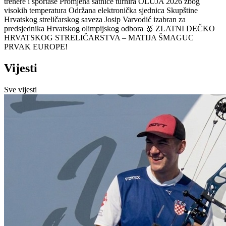
trenere i sportaše
Promjena satnice turnira OLUJA 2026 zbog
visokih temperatura
Održana elektronička sjednica Skupštine
Hrvatskog streličarskog saveza
Josip Varvodić izabran za
predsjednika Hrvatskog olimpijskog odbora
🥇 ZLATNI DEČKO
HRVATSKOG STRELIČARSTVA – MATIJA ŠMAGUC
PRVAK EUROPE!
Vijesti
Sve vijesti