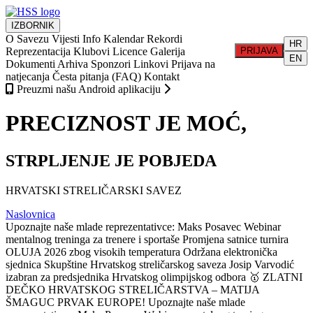
IZBORNIK
O Savezu
Vijesti
Info
Kalendar
Rekordi
HR
Reprezentacija
Klubovi
Licence
Galerija
PRIJAVA
EN
Dokumenti
Arhiva
Sponzori
Linkovi
Prijava na
natjecanja
Česta pitanja (FAQ)
Kontakt
Preuzmi našu Android aplikaciju
PRECIZNOST JE MOĆ,
STRPLJENJE JE POBJEDA
HRVATSKI STRELIČARSKI SAVEZ
Naslovnica
Upoznajte naše mlade reprezentativce: Maks Posavec
Webinar
mentalnog treninga za trenere i sportaše
Promjena satnice turnira
OLUJA 2026 zbog visokih temperatura
Održana elektronička
sjednica Skupštine Hrvatskog streličarskog saveza
Josip Varvodić
izabran za predsjednika Hrvatskog olimpijskog odbora
🥇 ZLATNI
DEČKO HRVATSKOG STRELIČARSTVA – MATIJA
ŠMAGUC PRVAK EUROPE!
Upoznajte naše mlade