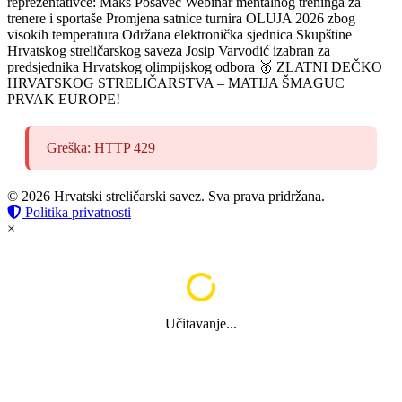
reprezentativce: Maks Posavec
Webinar mentalnog treninga za
trenere i sportaše
Promjena satnice turnira OLUJA 2026 zbog
visokih temperatura
Održana elektronička sjednica Skupštine
Hrvatskog streličarskog saveza
Josip Varvodić izabran za
predsjednika Hrvatskog olimpijskog odbora
🥇 ZLATNI DEČKO
HRVATSKOG STRELIČARSTVA – MATIJA ŠMAGUC
PRVAK EUROPE!
Greška: HTTP 429
© 2026 Hrvatski streličarski savez. Sva prava pridržana.
Politika privatnosti
×
Učitavanje...