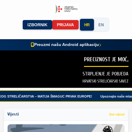
IZBORNIK
PRIJAVA
HR
EN
Preuzmi našu Android aplikaciju
PRECIZNOST JE MOĆ,
STRPLJENJE JE POBJEDA
HRVATSKI STRELIČARSKI SAVEZ
OG STRELIČARSTVA – MATIJA ŠMAGUC PRVAK EUROPE!
Upoznajte naše mlade 
Vijesti
Sve vijesti