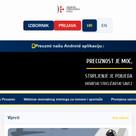
IZBORNIK
PRIJAVA
HR
EN
Preuzmi našu Android aplikaciju
PRECIZNOST JE MOĆ,
STRPLJENJE JE POBJEDA
HRVATSKI STRELIČARSKI SAVEZ
osavec
Webinar mentalnog treninga za trenere i sportaše
Promjena satnice t
Vijesti
Sve vijesti