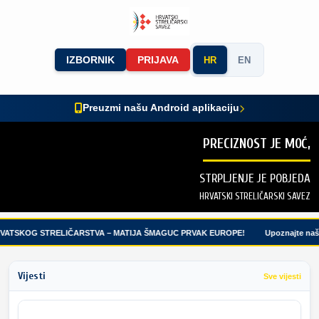
IZBORNIK
PRIJAVA
HR
EN
Preuzmi našu Android aplikaciju
PRECIZNOST JE MOĆ,
STRPLJENJE JE POBJEDA
HRVATSKI STRELIČARSKI SAVEZ
VATSKOG STRELIČARSTVA – MATIJA ŠMAGUC PRVAK EUROPE!
Upoznajte naše 
Vijesti
Sve vijesti