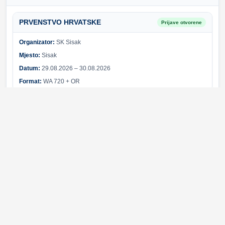
PRVENSTVO HRVATSKE
Prijave otvorene
Organizator:
SK Sisak
Mjesto:
Sisak
Datum:
29.08.2026 – 30.08.2026
Format:
WA 720 + OR
Sponzori i partneri
Svi sponzori
Greška pri učitavanju sponzora.
© 2026 Hrvatski streličarski savez. Sva prava pridržana.