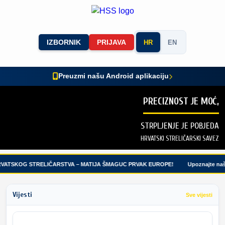
IZBORNIK
PRIJAVA
HR
EN
Preuzmi našu Android aplikaciju
PRECIZNOST JE MOĆ,
STRPLJENJE JE POBJEDA
HRVATSKI STRELIČARSKI SAVEZ
VATSKOG STRELIČARSTVA – MATIJA ŠMAGUC PRVAK EUROPE!
Upoznajte naše
Vijesti
Sve vijesti