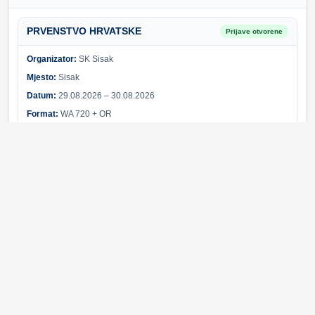
PRVENSTVO HRVATSKE
Prijave otvorene
Organizator:
SK Sisak
Mjesto:
Sisak
Datum:
29.08.2026 – 30.08.2026
Format:
WA 720 + OR
Sponzori i partneri
Svi sponzori
Greška pri učitavanju sponzora.
© 2026 Hrvatski streličarski savez. Sva prava pridržana.