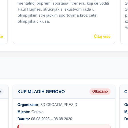
mentalnoj pripremi sportaša i trenera, koji će voditi
2
Paul Hughes, stručnjak s iskustvom rada u
2
olimpijskim streljačkim sportovima kroz četiri
p
olimpijska ciklusa.
i
v
še
Čitaj više
KUP MLADIH GEROVO
C
o
Otkazano
Organizator:
3D CROATIA PREZID
O
Mjesto:
Gerovo
M
Datum:
08.08.2026 – 08.08.2026
D