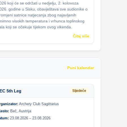
026 koji će se održati u nedjelju, 2. kolovoza
026. godine u Sisku, obavještava sve sudionike o
romjeni satnice natjecanja zbog najavljenih
znimno visokih temperatura i vrhunca toplinskog
ala koji se očekuje tijekom ovog vikenda.
Čitaj više
Puni kalendar
EC 5th Leg
Sljedeće
rganizator:
Archery Club Sagittarius
jesto:
Beč, Austrija
atum:
23.08.2026 – 23.08.2026