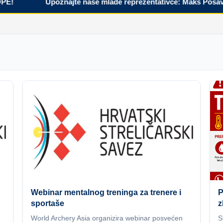
Upoznajte naše mlade reprezentativce: Maks Posavec
Webinar mentalnog treninga za trenere i
P
sportaše
z
World Archery Asia organizira webinar posvećen
S