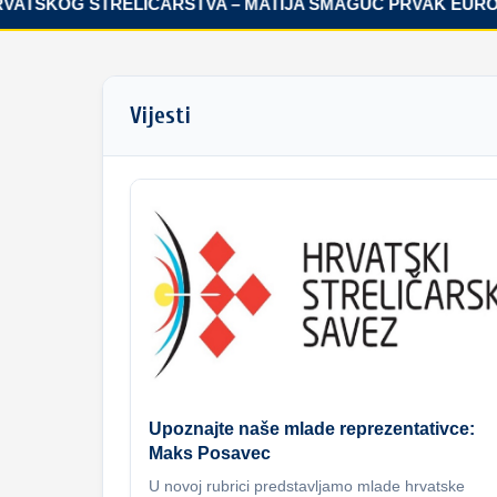
TSKOG STRELIČARSTVA – MATIJA ŠMAGUC PRVAK EUROPE!
Vijesti
Upoznajte naše mlade reprezentativce:
Maks Posavec
U novoj rubrici predstavljamo mlade hrvatske