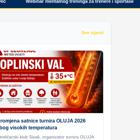
Webinar mentalnog treninga za trenere i sportaše
Sve vijesti
romjena satnice turnira OLUJA 2026
bog visokih temperatura
treličarski klub Sisak, organizator turnira OLUJA