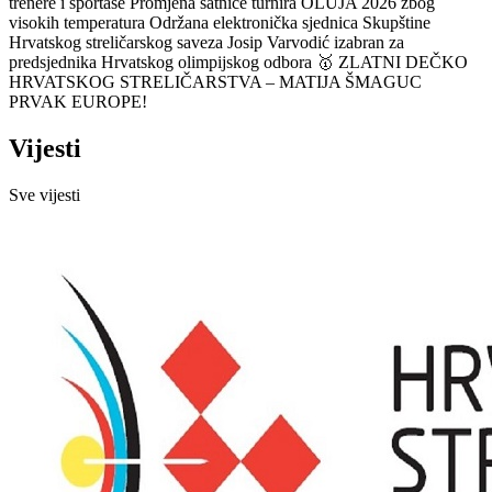
trenere i sportaše
Promjena satnice turnira OLUJA 2026 zbog
visokih temperatura
Održana elektronička sjednica Skupštine
Hrvatskog streličarskog saveza
Josip Varvodić izabran za
predsjednika Hrvatskog olimpijskog odbora
🥇 ZLATNI DEČKO
HRVATSKOG STRELIČARSTVA – MATIJA ŠMAGUC
PRVAK EUROPE!
Vijesti
Sve vijesti