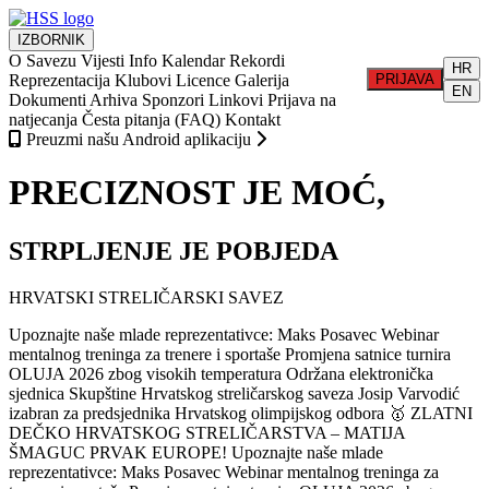
IZBORNIK
O Savezu
Vijesti
Info
Kalendar
Rekordi
HR
Reprezentacija
Klubovi
Licence
Galerija
PRIJAVA
EN
Dokumenti
Arhiva
Sponzori
Linkovi
Prijava na
natjecanja
Česta pitanja (FAQ)
Kontakt
Preuzmi našu Android aplikaciju
PRECIZNOST JE MOĆ,
STRPLJENJE JE POBJEDA
HRVATSKI STRELIČARSKI SAVEZ
Upoznajte naše mlade reprezentativce: Maks Posavec
Webinar
mentalnog treninga za trenere i sportaše
Promjena satnice turnira
OLUJA 2026 zbog visokih temperatura
Održana elektronička
sjednica Skupštine Hrvatskog streličarskog saveza
Josip Varvodić
izabran za predsjednika Hrvatskog olimpijskog odbora
🥇 ZLATNI
DEČKO HRVATSKOG STRELIČARSTVA – MATIJA
ŠMAGUC PRVAK EUROPE!
Upoznajte naše mlade
reprezentativce: Maks Posavec
Webinar mentalnog treninga za