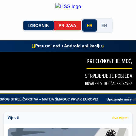
IZBORNIK
PRIJAVA
HR
EN
Preuzmi našu Android aplikaciju
PRECIZNOST JE MOĆ,
STRPLJENJE JE POBJEDA
HRVATSKI STRELIČARSKI SAVEZ
KOG STRELIČARSTVA – MATIJA ŠMAGUC PRVAK EUROPE!
Upoznajte naše mlad
Vijesti
Sve vijesti