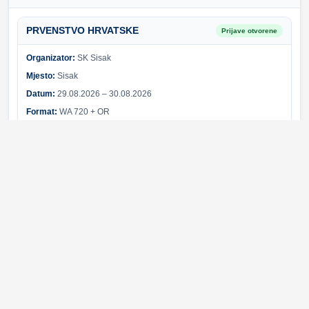
PRVENSTVO HRVATSKE
Prijave otvorene
Organizator:
SK Sisak
Mjesto:
Sisak
Datum:
29.08.2026 – 30.08.2026
Format:
WA 720 + OR
Sponzori i partneri
Svi sponzori
Greška pri učitavanju sponzora.
© 2026 Hrvatski streličarski savez. Sva prava pridržana.