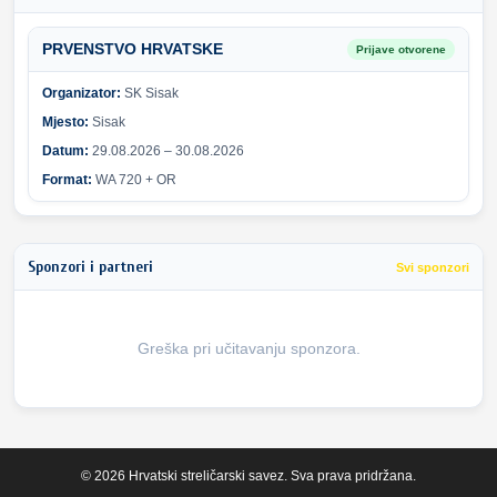
PRVENSTVO HRVATSKE
Prijave otvorene
Organizator:
SK Sisak
Mjesto:
Sisak
Datum:
29.08.2026 – 30.08.2026
Format:
WA 720 + OR
Sponzori i partneri
Svi sponzori
Greška pri učitavanju sponzora.
© 2026 Hrvatski streličarski savez. Sva prava pridržana.