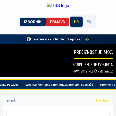
IZBORNIK
PRIJAVA
HR
EN
Preuzmi našu Android aplikaciju
PRECIZNOST JE MOĆ,
STRPLJENJE JE POBJEDA
HRVATSKI STRELIČARSKI SAVEZ
aks Posavec
Webinar mentalnog treninga za trenere i sportaše
Promjena sat
Vijesti
Sve vijesti