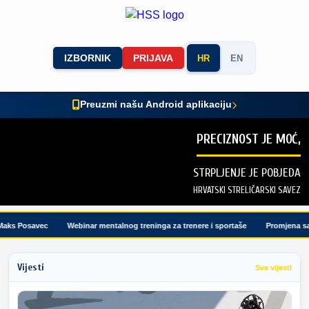
IZBORNIK
PRIJAVA
HR
EN
Preuzmi našu Android aplikaciju
PRECIZNOST JE MOĆ,
STRPLJENJE JE POBJEDA
HRVATSKI STRELIČARSKI SAVEZ
aks Posavec
Webinar mentalnog treninga za trenere i sportaše
Promjena satn
Vijesti
Sve vijesti