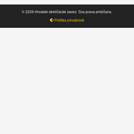
© 2026 Hrvatski streličarski savez. Sva prava pridržana.
Politika privatnosti