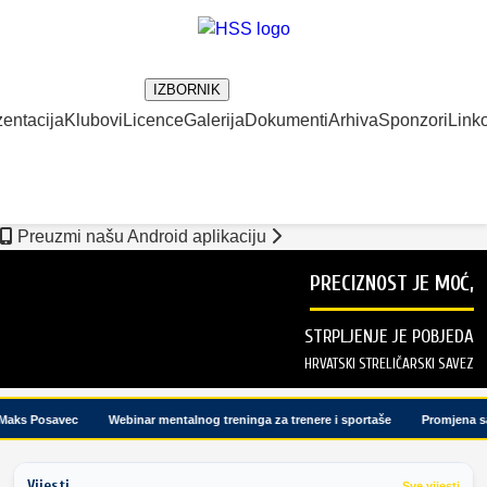
IZBORNIK
entacija
Klubovi
Licence
Galerija
Dokumenti
Arhiva
Sponzori
Linko
Preuzmi našu Android aplikaciju
PRECIZNOST JE MOĆ,
STRPLJENJE JE POBJEDA
HRVATSKI STRELIČARSKI SAVEZ
aks Posavec
Webinar mentalnog treninga za trenere i sportaše
Promjena satn
Vijesti
Sve vijesti