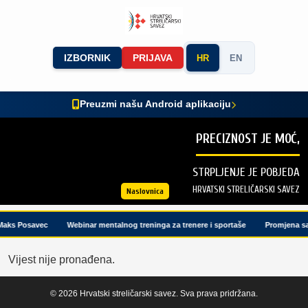
IZBORNIK
PRIJAVA
HR
EN
Preuzmi našu Android aplikaciju
PRECIZNOST JE MOĆ,
STRPLJENJE JE POBJEDA
HRVATSKI STRELIČARSKI SAVEZ
Naslovnica
Maks Posavec
Webinar mentalnog treninga za trenere i sportaše
Promjena sa
Vijest nije pronađena.
© 2026 Hrvatski streličarski savez. Sva prava pridržana.