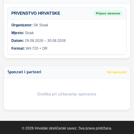
PRVENSTVO HRVATSKE
Prijave otvorene
Organizator:
SK Sisak
Mjesto:
Sisak
Datum:
29.08.2026 – 30.08.2026
Format:
WA 720 + OR
Sponzori i partneri
Svi sponzori
Greška pri učitavanju sponzora.
© 2026 Hrvatski streličarski savez. Sva prava pridržana.