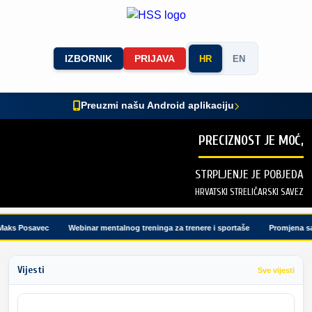
IZBORNIK
PRIJAVA
HR
EN
Preuzmi našu Android aplikaciju
PRECIZNOST JE MOĆ,
STRPLJENJE JE POBJEDA
HRVATSKI STRELIČARSKI SAVEZ
aks Posavec
Webinar mentalnog treninga za trenere i sportaše
Promjena sat
Vijesti
Sve vijesti