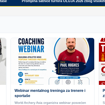
Promjena satnice turnira OLUJA 2026 zbog visokih temp
Webinar mentalnog treninga za trenere i
P
sportaše
z
World Archery Asia organizira webinar posvećen
S