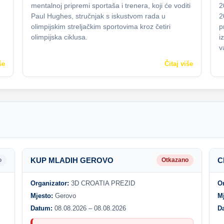
mentalnoj pripremi sportaša i trenera, koji će voditi
2
Paul Hughes, stručnjak s iskustvom rada u
2
olimpijskim streljačkim sportovima kroz četiri
p
olimpijska ciklusa.
i
v
še
Čitaj više
KUP MLADIH GEROVO
C
o
Otkazano
Organizator:
3D CROATIA PREZID
O
Mjesto:
Gerovo
M
Datum:
08.08.2026 – 08.08.2026
D