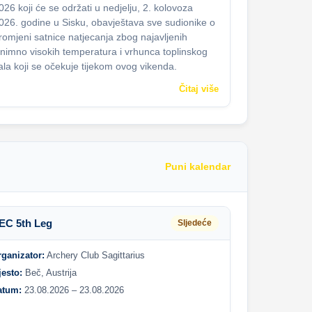
026 koji će se održati u nedjelju, 2. kolovoza
026. godine u Sisku, obavještava sve sudionike o
romjeni satnice natjecanja zbog najavljenih
znimno visokih temperatura i vrhunca toplinskog
ala koji se očekuje tijekom ovog vikenda.
Čitaj više
Puni kalendar
EC 5th Leg
Sljedeće
rganizator:
Archery Club Sagittarius
jesto:
Beč, Austrija
atum:
23.08.2026 – 23.08.2026