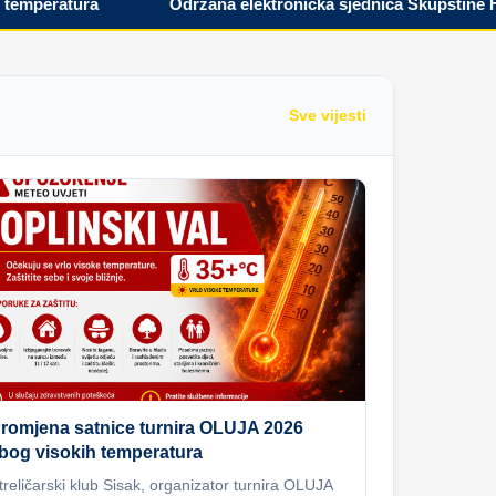
eratura
Održana elektronička sjednica Skupštine Hrvat
Sve vijesti
romjena satnice turnira OLUJA 2026
bog visokih temperatura
treličarski klub Sisak, organizator turnira OLUJA