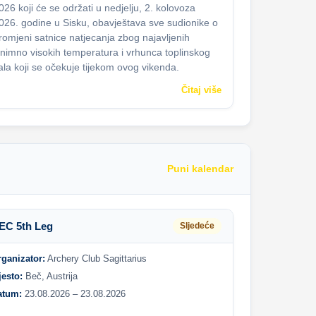
026 koji će se održati u nedjelju, 2. kolovoza
026. godine u Sisku, obavještava sve sudionike o
romjeni satnice natjecanja zbog najavljenih
znimno visokih temperatura i vrhunca toplinskog
ala koji se očekuje tijekom ovog vikenda.
Čitaj više
Puni kalendar
EC 5th Leg
Sljedeće
rganizator:
Archery Club Sagittarius
jesto:
Beč, Austrija
atum:
23.08.2026 – 23.08.2026