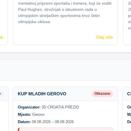
mentalnoj pripremi sportaša i trenera, koji će voditi
2
Paul Hughes, stručnjak s iskustvom rada u
2
olimpijskim streljačkim sportovima kroz četiri
p
olimpijska ciklusa.
i
v
še
Čitaj više
KUP MLADIH GEROVO
C
o
Otkazano
Organizator:
3D CROATIA PREZID
O
Mjesto:
Gerovo
M
Datum:
08.08.2026 – 08.08.2026
D