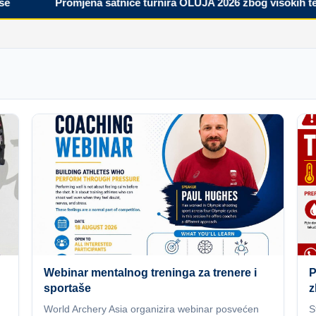
Promjena satnice turnira OLUJA 2026 zbog visokih tempe
Webinar mentalnog treninga za trenere i
P
sportaše
z
World Archery Asia organizira webinar posvećen
S