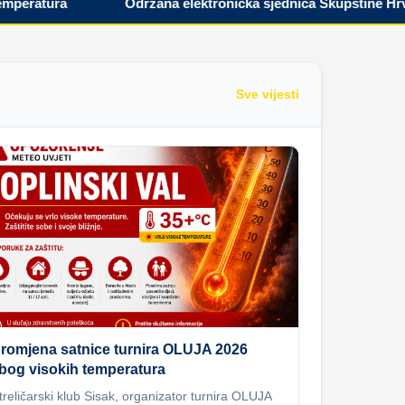
ratura
Održana elektronička sjednica Skupštine Hrvatsk
Sve vijesti
romjena satnice turnira OLUJA 2026
bog visokih temperatura
treličarski klub Sisak, organizator turnira OLUJA