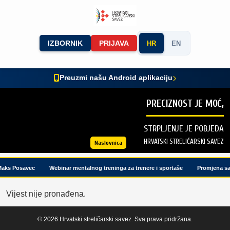
IZBORNIK
PRIJAVA
HR
EN
Preuzmi našu Android aplikaciju
PRECIZNOST JE MOĆ,
STRPLJENJE JE POBJEDA
HRVATSKI STRELIČARSKI SAVEZ
Naslovnica
Maks Posavec
Webinar mentalnog treninga za trenere i sportaše
Promjena sa
Vijest nije pronađena.
© 2026 Hrvatski streličarski savez. Sva prava pridržana.