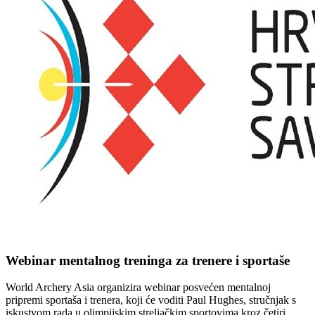
Webinar mentalnog treninga za trenere i sportaše
World Archery Asia organizira webinar posvećen mentalnoj
pripremi sportaša i trenera, koji će voditi Paul Hughes, stručnjak s
iskustvom rada u olimpijskim streljačkim sportovima kroz četiri