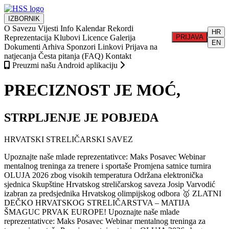
IZBORNIK
O Savezu
Vijesti
Info
Kalendar
Rekordi
HR
Reprezentacija
Klubovi
Licence
Galerija
PRIJAVA
EN
Dokumenti
Arhiva
Sponzori
Linkovi
Prijava na
natjecanja
Česta pitanja (FAQ)
Kontakt
Preuzmi našu Android aplikaciju
PRECIZNOST JE MOĆ,
STRPLJENJE JE POBJEDA
HRVATSKI STRELIČARSKI SAVEZ
Upoznajte naše mlade reprezentativce: Maks Posavec
Webinar
mentalnog treninga za trenere i sportaše
Promjena satnice turnira
OLUJA 2026 zbog visokih temperatura
Održana elektronička
sjednica Skupštine Hrvatskog streličarskog saveza
Josip Varvodić
izabran za predsjednika Hrvatskog olimpijskog odbora
🥇 ZLATNI
DEČKO HRVATSKOG STRELIČARSTVA – MATIJA
ŠMAGUC PRVAK EUROPE!
Upoznajte naše mlade
reprezentativce: Maks Posavec
Webinar mentalnog treninga za