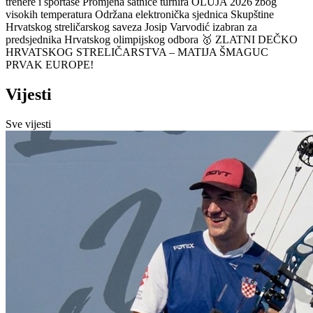
trenere i sportaše
Promjena satnice turnira OLUJA 2026 zbog
visokih temperatura
Održana elektronička sjednica Skupštine
Hrvatskog streličarskog saveza
Josip Varvodić izabran za
predsjednika Hrvatskog olimpijskog odbora
🥇 ZLATNI DEČKO
HRVATSKOG STRELIČARSTVA – MATIJA ŠMAGUC
PRVAK EUROPE!
Vijesti
Sve vijesti