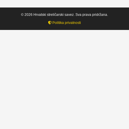
© 2026 Hrvatski streličarski savez. Sva prava pridržana.
Politika privatnosti