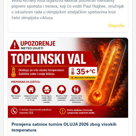
World Archery Asia organizira webinar posvećen mentalnoj
pripremi sportaša i trenera, koji će voditi Paul Hughes, stručnjak
s iskustvom rada u olimpijskim streljačkim sportovima kroz
četiri olimpijska ciklusa.
Čitaj više
Promjena satnice turnira OLUJA 2026 zbog visokih
temperatura