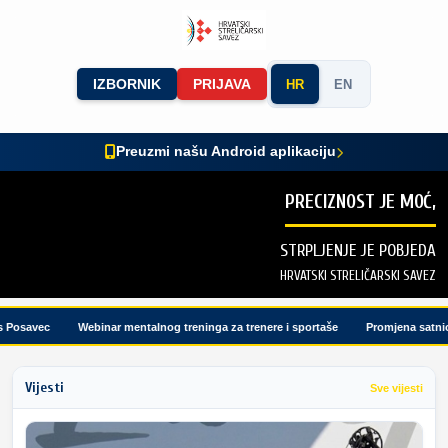
IZBORNIK
PRIJAVA
HR
EN
Preuzmi našu Android aplikaciju
PRECIZNOST JE MOĆ,
STRPLJENJE JE POBJEDA
HRVATSKI STRELIČARSKI SAVEZ
osavec
Webinar mentalnog treninga za trenere i sportaše
Promjena satnice t
Vijesti
Sve vijesti