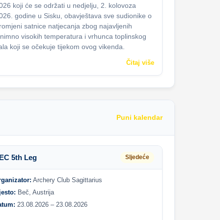
026 koji će se održati u nedjelju, 2. kolovoza
026. godine u Sisku, obavještava sve sudionike o
romjeni satnice natjecanja zbog najavljenih
znimno visokih temperatura i vrhunca toplinskog
ala koji se očekuje tijekom ovog vikenda.
Čitaj više
Puni kalendar
EC 5th Leg
Sljedeće
rganizator:
Archery Club Sagittarius
jesto:
Beč, Austrija
atum:
23.08.2026 – 23.08.2026