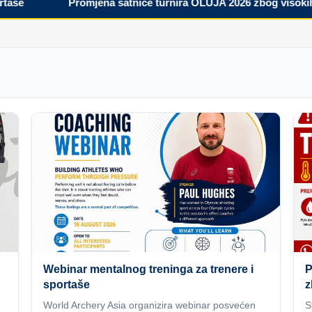
Promjena satnice turnira OLUJA 2026 zbog visokih tem
Webinar mentalnog treninga za trenere i
P
sportaše
z
World Archery Asia organizira webinar posvećen
S