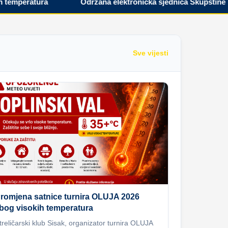
peratura
Održana elektronička sjednica Skupštine Hrvat
Sve vijesti
romjena satnice turnira OLUJA 2026
bog visokih temperatura
treličarski klub Sisak, organizator turnira OLUJA