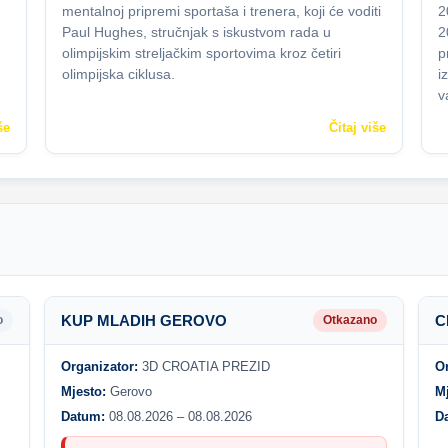
mentalnoj pripremi sportaša i trenera, koji će voditi
2
Paul Hughes, stručnjak s iskustvom rada u
2
olimpijskim streljačkim sportovima kroz četiri
p
olimpijska ciklusa.
i
v
še
Čitaj više
KUP MLADIH GEROVO
C
o
Otkazano
Organizator:
3D CROATIA PREZID
O
Mjesto:
Gerovo
M
Datum:
08.08.2026 – 08.08.2026
D