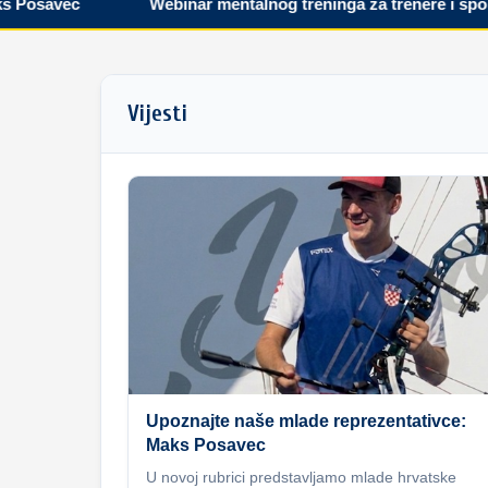
savec
Webinar mentalnog treninga za trenere i sportaše
Vijesti
Upoznajte naše mlade reprezentativce:
Maks Posavec
U novoj rubrici predstavljamo mlade hrvatske