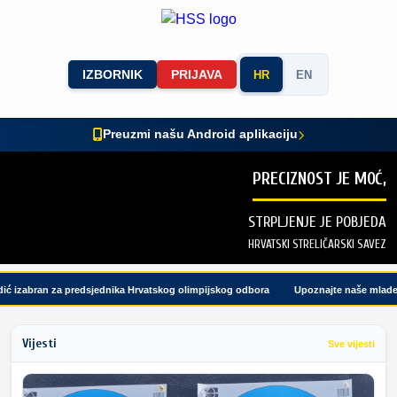
IZBORNIK
PRIJAVA
HR
EN
Preuzmi našu Android aplikaciju
PRECIZNOST JE MOĆ,
STRPLJENJE JE POBJEDA
HRVATSKI STRELIČARSKI SAVEZ
 izabran za predsjednika Hrvatskog olimpijskog odbora
Upoznajte naše mlade rep
Vijesti
Sve vijesti