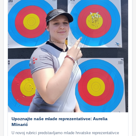
Upoznajte naše mlade reprezentativce: Aurelia
Mlinarić
U novoj rubrici predstavljamo mlade hrvatske reprezentativce