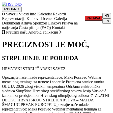
IZBORNIK
O Savezu
Vijesti
Info
Kalendar
Rekordi
HR
Reprezentacija
Klubovi
Licence
Galerija
PRIJAVA
EN
Dokumenti
Arhiva
Sponzori
Linkovi
Prijava na
natjecanja
Česta pitanja (FAQ)
Kontakt
Preuzmi našu Android aplikaciju
PRECIZNOST JE MOĆ,
STRPLJENJE JE POBJEDA
HRVATSKI STRELIČARSKI SAVEZ
Upoznajte naše mlade reprezentativce: Maks Posavec
Webinar
mentalnog treninga za trenere i sportaše
Promjena satnice turnira
OLUJA 2026 zbog visokih temperatura
Održana elektronička
sjednica Skupštine Hrvatskog streličarskog saveza
Josip Varvodić
izabran za predsjednika Hrvatskog olimpijskog odbora
🥇 ZLATNI
DEČKO HRVATSKOG STRELIČARSTVA – MATIJA
ŠMAGUC PRVAK EUROPE!
Upoznajte naše mlade
reprezentativce: Maks Posavec
Webinar mentalnog treninga za