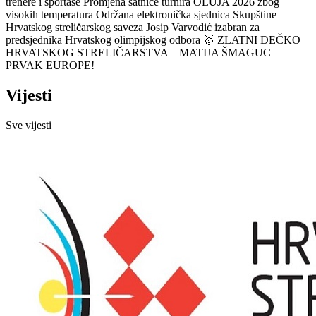
trenere i sportaše
Promjena satnice turnira OLUJA 2026 zbog
visokih temperatura
Održana elektronička sjednica Skupštine
Hrvatskog streličarskog saveza
Josip Varvodić izabran za
predsjednika Hrvatskog olimpijskog odbora
🥇 ZLATNI DEČKO
HRVATSKOG STRELIČARSTVA – MATIJA ŠMAGUC
PRVAK EUROPE!
Vijesti
Sve vijesti